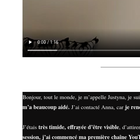
Bonjour, tout le monde, je m’appelle Justyna, je su
m’a beaucoup aidé.
je ren
J’ai contacté Anna, car
très timide, effrayée d’être visible
J’étais
, d’attir
session, j’ai commencé ma première chaîne You